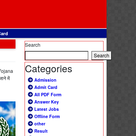
Card
Search
Search
Categories
 Yojana
ने में
Admission
Admit Card
All PDF Form
Answer Key
Latest Jobs
Offline Form
other
Result