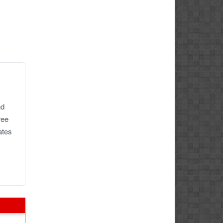
nd
ree
ates