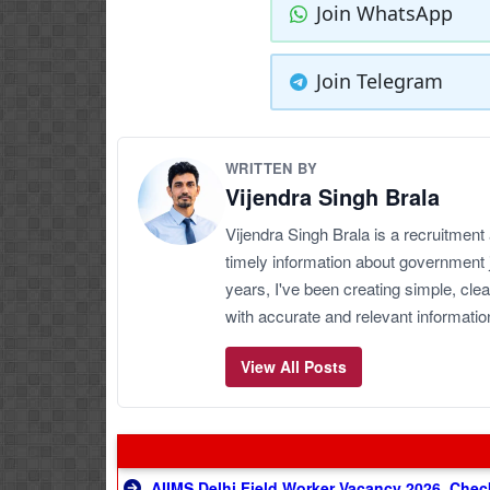
Join WhatsApp
Join Telegram
WRITTEN BY
Vijendra Singh Brala
Vijendra Singh Brala is a recruitment
timely information about government 
years, I've been creating simple, clea
with accurate and relevant informatio
View All Posts
AIIMS Delhi Field Worker Vacancy 2026, Chec