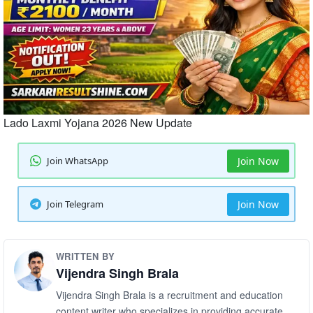
Lado Laxmi Yojana 2026 New Update
Join WhatsApp
Join Now
Join Telegram
Join Now
WRITTEN BY
Vijendra Singh Brala
Vijendra Singh Brala is a recruitment and education
content writer who specializes in providing accurate