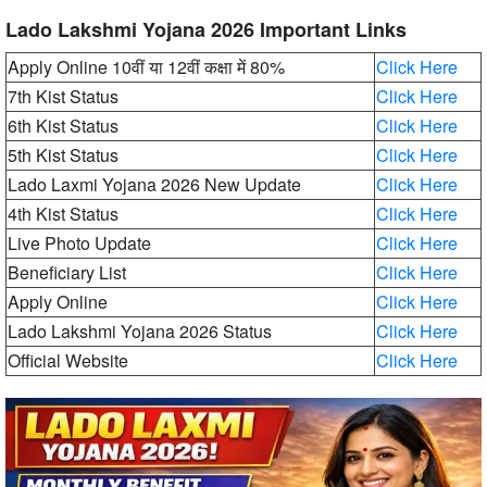
Lado Lakshmi Yojana 2026 Important Links
Apply Online 10वीं या 12वीं कक्षा में 80%
Click Here
7th Kist Status
Click Here
6th Kist Status
Click Here
5th Kist Status
Click Here
Lado Laxmi Yojana 2026 New Update
Click Here
4th Kist Status
Click Here
Live Photo Update
Click Here
Beneficiary List
Click Here
Apply Online
Click Here
Lado Lakshmi Yojana 2026 Status
Click Here
Official Website
Click Here