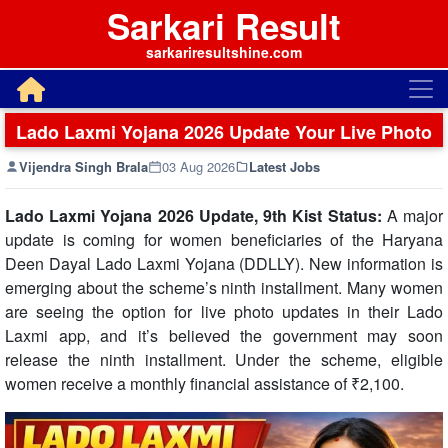
Sarkari Result
sarkariresultshine.com
Lado Laxmi Yojana 2026 Update Your Live Photo
Vijendra Singh Brala
03 Aug 2026
Latest Jobs
Lado Laxmi Yojana 2026 Update, 9th Kist Status:
A major
update is coming for women beneficiaries of the Haryana
Deen Dayal Lado Laxmi Yojana (DDLLY). New information is
emerging about the scheme’s ninth installment. Many women
are seeing the option for live photo updates in their Lado
Laxmi app, and it’s believed the government may soon
release the ninth installment. Under the scheme, eligible
women receive a monthly financial assistance of ₹2,100.