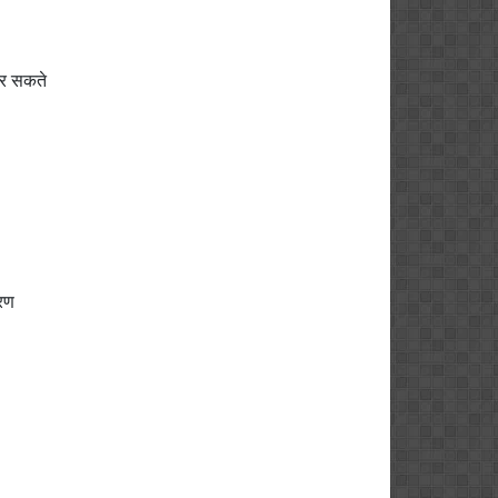
कर सकते
ारण