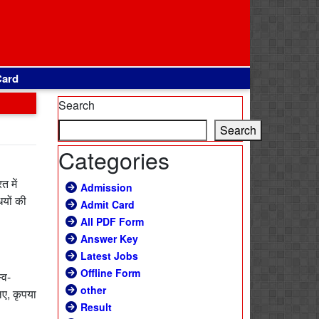
Card
Search
Search
Categories
त में
Admission
ियों की
Admit Card
All PDF Form
Answer Key
Latest Jobs
Offline Form
्व-
other
ए, कृपया
Result