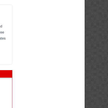
nd
ree
ates