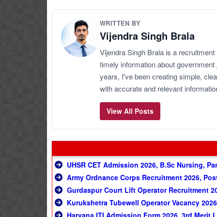
WRITTEN BY
Vijendra Singh Brala
Vijendra Singh Brala is a recruitment
timely information about government 
years, I've been creating simple, clea
with accurate and relevant informatio
View All Posts
UHSR CET Admission 2026, B.Sc Nursing, Par
Army Ordnance Corps Recruitment 2026, Post 
Gurdaspur Court Lift Operator Recruitment 2
Kurukshetra Tubewell Operator Vacancy 2026,
Haryana ITI Admission Form 2026, 3rd Merit L