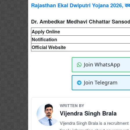
Rajasthan Ekal Dwiputri Yojana 2026, कक्षा 10
Dr. Ambedkar Medhavi Chhattar Sansodh
Apply Online
Notification
Official Website
Join WhatsApp
Join Telegram
WRITTEN BY
Vijendra Singh Brala
Vijendra Singh Brala is a recruitment