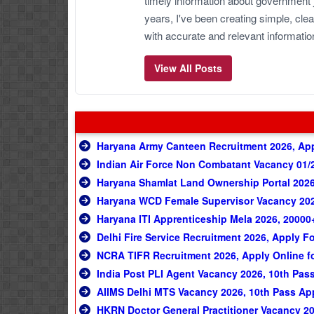
timely information about government 
years, I've been creating simple, clea
with accurate and relevant informatio
View All Posts
Haryana Army Canteen Recruitment 2026, Appl
Indian Air Force Non Combatant Vacancy 01/20
Haryana Shamlat Land Ownership Portal 2026, अब ग्र
Haryana WCD Female Supervisor Vacancy 2026
Haryana ITI Apprenticeship Mela 2026, 20000+
Delhi Fire Service Recruitment 2026, Apply F
NCRA TIFR Recruitment 2026, Apply Online for
India Post PLI Agent Vacancy 2026, 10th Pas
AIIMS Delhi MTS Vacancy 2026, 10th Pass Ap
HKRN Doctor General Practitioner Vacancy 20