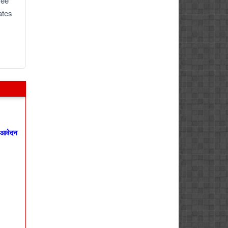
ree
ates
 आवेदन