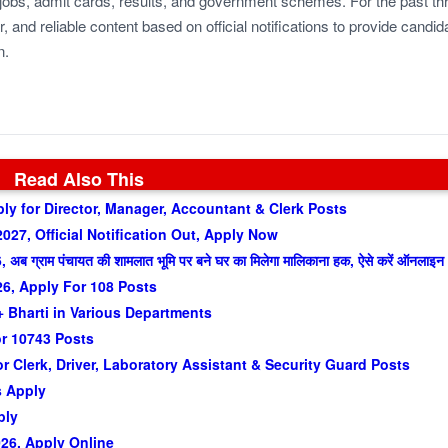
jobs, admit cards, results, and government schemes. For the past th
r, and reliable content based on official notifications to provide candid
n.
Read Also This
y for Director, Manager, Accountant & Clerk Posts
27, Official Notification Out, Apply Now
ाम पंचायत की शामलात भूमि पर बने घर का मिलेगा मालिकाना हक, ऐसे करें ऑनलाइन
, Apply For 108 Posts
 Bharti in Various Departments
or 10743 Posts
 Clerk, Driver, Laboratory Assistant & Security Guard Posts
s Apply
ply
26, Apply Online