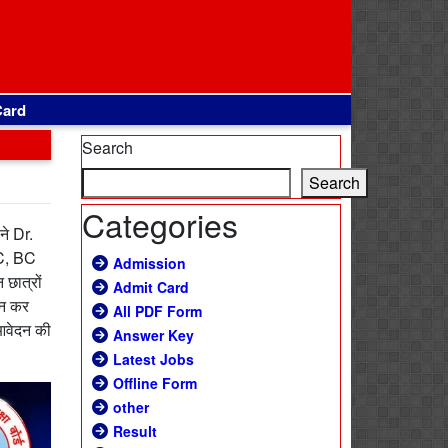
Card
Search
Search
Categories
ने Dr.
SC, BC
Admission
 छात्रों
Admit Card
दन कर
All PDF Form
 आवेदन की
Answer Key
Latest Jobs
Offline Form
other
Result