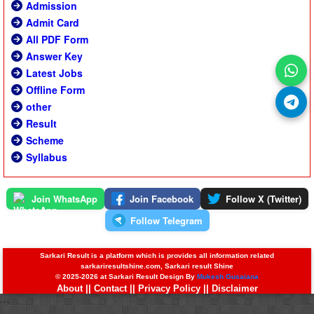
Admission
Admit Card
All PDF Form
Answer Key
Latest Jobs
Offline Form
other
Result
Scheme
Syllabus
Join WhatsApp
Join Facebook
Follow X (Twitter)
Follow Telegram
Sarkari Result is a platform which is provides all information related
sarkariresultshine.com, Sarkari result Shine
© 2025-2026 at Sarkari Result Design By
Mukesh Gusaiana
About
||
Contact
||
Privacy Policy
||
Disclaimer
```