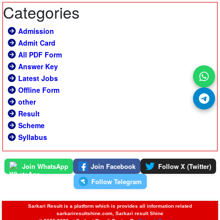
Categories
Admission
Admit Card
All PDF Form
Answer Key
Latest Jobs
Offline Form
other
Result
Scheme
Syllabus
Join WhatsApp
Join Facebook
Follow X (Twitter)
Follow Telegram
Sarkari Result is a platform which is provides all information related
sarkariresultshine.com, Sarkari result Shine