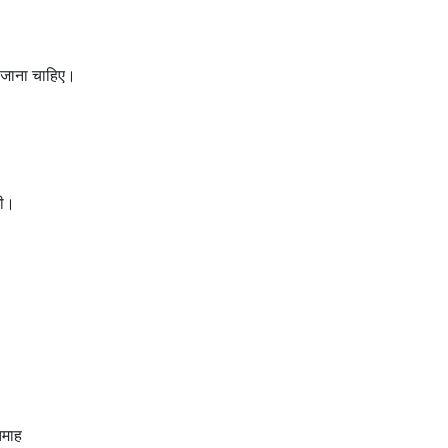
ो जाना चाहिए।
गी।
िमाह