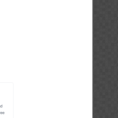
nd
ree